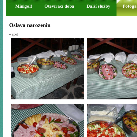
Minigolf
Otevírací doba
Další služby
Fotoga
Oslava narozenin
« zpět